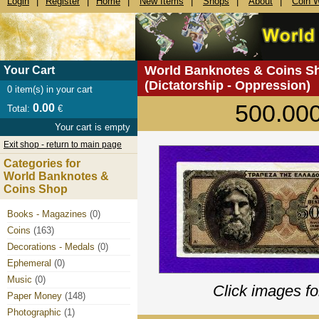
Login
|
Register
|
Home
|
New Items
|
Shops
|
About
|
Coin 
World Banknotes & Coins S
Your Cart
(Dictatorship - Oppression)
0
item(s) in your cart
500.00
0.00
Total:
€
Your cart is empty
Exit shop - return to main page
Categories for
World Banknotes &
Coins Shop
Books - Magazines
(0)
Coins
(163)
Decorations - Medals
(0)
Ephemeral
(0)
Music
(0)
Click images fo
Paper Money
(148)
Photographic
(1)