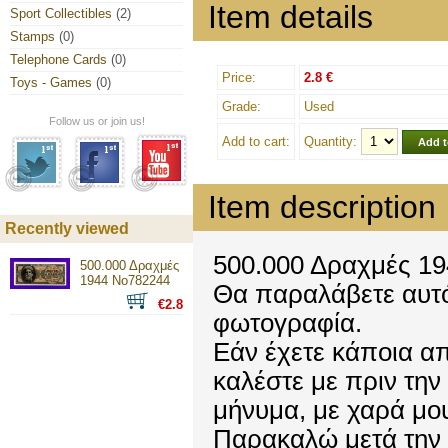
Item details
Sport Collectibles
(2)
Stamps
(0)
Telephone Cards
(0)
Price:
2.8 €
Toys - Games
(0)
Grade:
Used
Follow us or join us!
Add to cart:
Quantity:
Item description
Recently viewed
500.000 Δραχμές 1
500.000 Δραχμές
1944 Νο782244
Θα παραλάβετε αυτό
€2.8
φωτογραφία.
Εάν έχετε κάποια απ
καλέστε με πριν την
μήνυμα, με χαρά μ
Παρακαλώ μετά την 