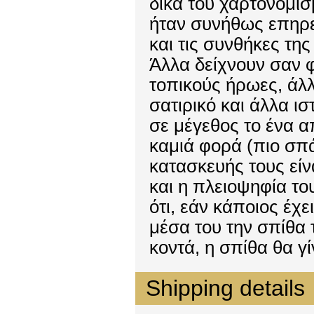
δικά του χαρτονομί
ήταν συνήθως επηρε
και τις συνθήκες της
Άλλα δείχνουν σαν φ
τοπικούς ήρωες, άλ
σατιρικό και άλλα ι
σε μέγεθος το ένα α
καμιά φορά (πιο σπά
κατασκευής τους είν
και η πλειοψηφία το
ότι, εάν κάποιος έχει
μέσα του την σπίθα 
κοντά, η σπίθα θα γί
Shipping details