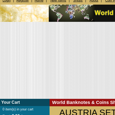
Login
|
Register
|
Home
|
New Items
|
Shops
|
About
|
Coin 
World Banknotes & Coins S
Your Cart
0
item(s) in your cart
AUSTRIA SET