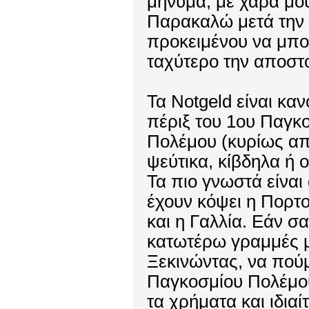
μήνυμα, με χαρά μ
Παρακαλώ μετά την 
προκειμένου να μπο
ταχύτερο την αποστ
Τα Notgeld είναι κ
πέριξ του 1ου Παγκ
Πολέμου (κυρίως από
ψεύτικα, κίβδηλα ή 
Τα πιο γνωστά είναι
έχουν κόψει η Πορτ
και η Γαλλία. Εάν σα
κατωτέρω γραμμές μ
Ξεκινώντας, να πούμ
Παγκοσμίου Πολέμου
τα χρήματα και ιδιαί