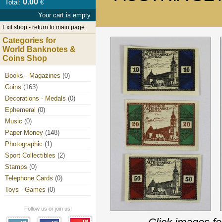
0.00
Total:
€
Your cart is empty
Exit shop - return to main page
Categories for
World Banknotes &
Coins Shop
Books - Magazines
(0)
Coins
(163)
Decorations - Medals
(0)
Ephemeral
(0)
Music
(0)
Paper Money
(148)
Photographic
(1)
Sport Collectibles
(2)
Stamps
(0)
Telephone Cards
(0)
Toys - Games
(0)
Follow us or join us!